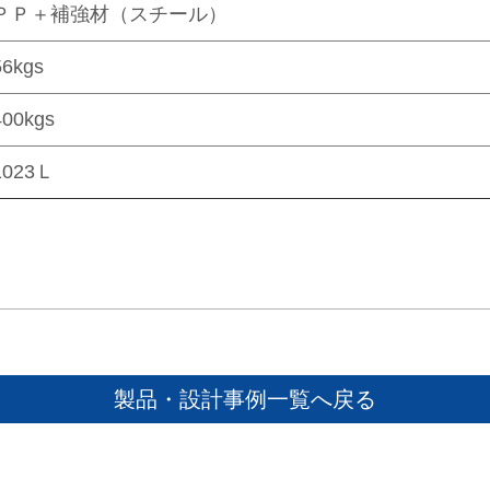
ＰＰ＋補強材（スチール）
56kgs
400kgs
1023Ｌ
製品・設計事例一覧へ戻る