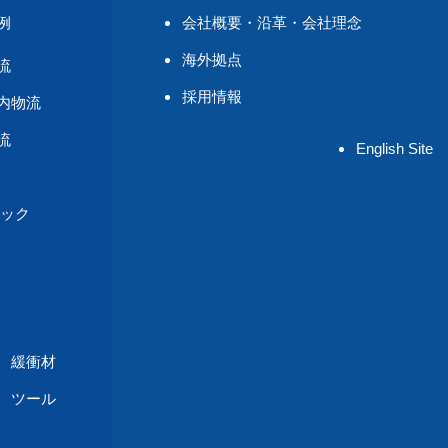
例
会社概要・沿革・会社理念
海外拠点
流
採用情報
内物流
流
English Site
ック
緩衝材
 ツール