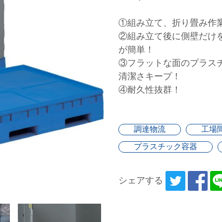
①組み立て、折り畳み作
②組み立て後に側壁だけ
が簡単！
③フラットな面のプラス
清潔さキープ！
④耐久性抜群！
調達物流
工場
プラスチック容器
シェアする