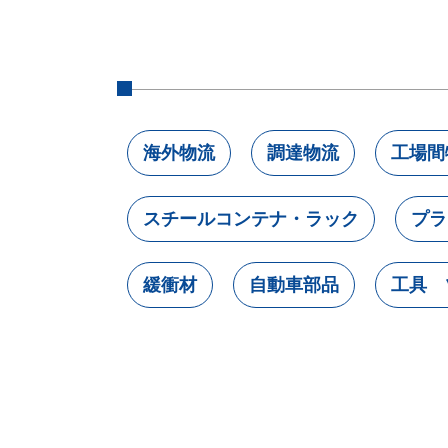
海外物流
調達物流
工場間
スチールコンテナ・ラック
プラ
緩衝材
自動車部品
工具 