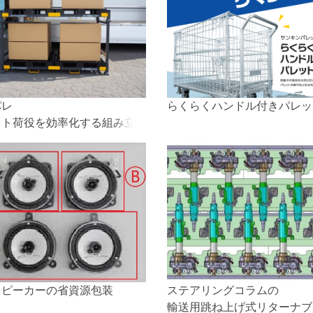
パレ
らくらくハンドル付きパレッ
ット荷役を効率化する組み立
マテハンツール
スピーカーの省資源包装
ステアリングコラムの
輸送用跳ね上げ式リターナブ