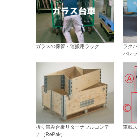
ガラスの保管・運搬用ラック
ラク
パレ
て式
折り畳み合板リターナブルコンテ
車載
ナ（RePak）