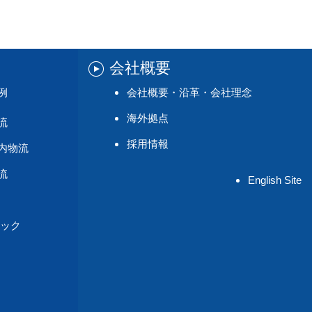
会社概要
例
会社概要・沿革・会社理念
海外拠点
流
採用情報
内物流
流
English Site
ック