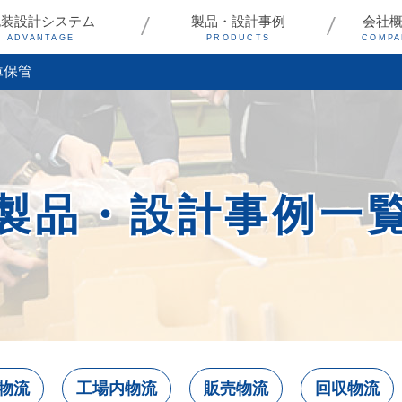
包装設計システム
製品・設計事例
会社
ADVANTAGE
PRODUCTS
COMPA
庫保管
製品・設計事例一
物流
工場内物流
販売物流
回収物流