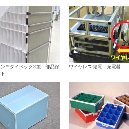
レット
ポン™タイベック®製 部品保
ワイヤレス 給電 充電器
ート