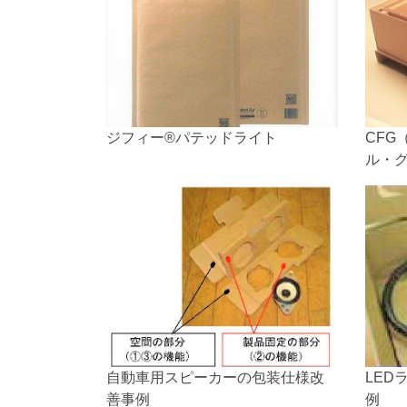
ジフィー®パテッドライト
CFG
ル・
自動車用スピーカーの包装仕様改
LED
善事例
例