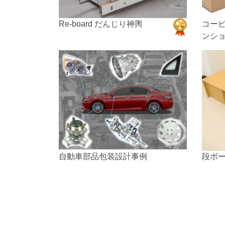
Re-board だんじり神輿
コービュ
ンシ
自動車部品包装設計事例
段ボ