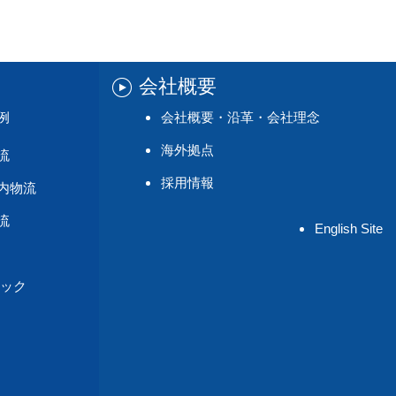
会社概要
例
会社概要・沿革・会社理念
海外拠点
流
採用情報
内物流
流
English Site
ック