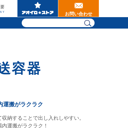
概要
NY
お問い合わせ
送容器
内運搬がラクラク
て収納することで出し入れしやすい。
場内運搬がラクラク！