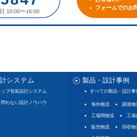
フォームでのお
日 10:00〜16:00
設計システム
製品・設計事例
ロップ包装設計システム
すべての製品・設計事
を問わない設計ノウハウ
海外物流
調達物
工場間物流
工場
販売物流
回収物