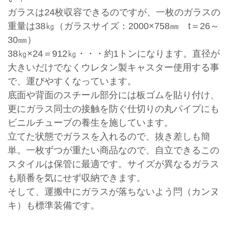
ガラスは24枚収容できるのですが、一枚のガラスの
重量は38㎏（ガラスサイズ：2000×758㎜ t＝26～
30㎜）
38㎏×24＝912㎏・・・約1トンになります。直径が
大きいだけでなくウレタン製キャスター使用する事
で、運びやすくなっています。
底面や背面のスチール部分には板ゴムを貼り付け、
更にガラス同士の接触を防ぐ仕切りの丸パイプにも
ビニルチューブの養生を施しています。
立てた状態でガラスを入れるので、抜き差しも簡
単。一枚ずつが重たい商品なので、自立できるこの
スタイルは保管に最適です。サイズが異なるガラス
も順番を気にせず収納できます。
そして、運搬中にガラスが落ちないよう閂（カンヌ
キ）も標準装備です。