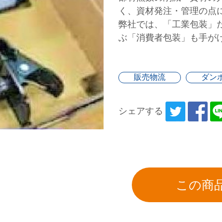
く、資材発注・管理の点
弊社では、「工業包装」
ぶ「消費者包装」も手が
販売物流
ダン
シェアする