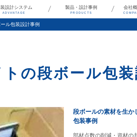
包装設計システム
製品・設計事例
会社
ADVANTAGE
PRODUCTS
COMPA
ボール包装設計事例
イトの段ボール包
段ボールの素材を生か
包装事例
部材点数の削減・資材の