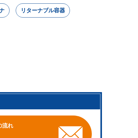
ナ
リターナブル容器
。
の流れ