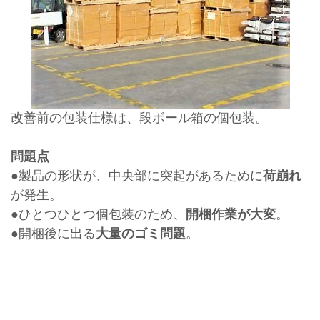
改善前の包装仕様は、段ボール箱の個包装。
問題点
●製品の形状が、中央部に突起があるために
荷崩れ
が発生。
●ひとつひとつ個包装のため、
開梱作業が大変
。
●開梱後に出る
大量のゴミ問題
。