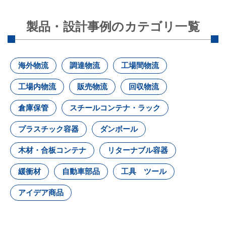
製品・設計事例のカテゴリ一覧
海外物流
調達物流
工場間物流
工場内物流
販売物流
回収物流
倉庫保管
スチールコンテナ・ラック
プラスチック容器
ダンボール
木材・合板コンテナ
リターナブル容器
緩衝材
自動車部品
工具 ツール
アイデア商品