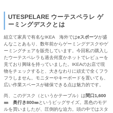
UTESPELARE ウーテスペラレ ゲ
ーミングデスクとは
組立て家具で有名なIKEA 海外では
eスポーツ
が盛
んなことあもり、数年前からゲーミングデスクやゲ
ーミングチェアを販売しています。今回私の購入し
たウーテスペレラも過去何度かネットでレビューを
見ており興味を持っていました。IKEAのお店で現
物をチェックすると、大きなわりに頑丈で全くフラ
フラしません。モニターやキーボードを置いても、
広い作業スペースが確保できる点は魅力的です。
尚、このデスク（というかテーブル）は
間口1,600
㎜ 奥行き800㎜
というビッグサイズ。黒色のモデ
ルを買いましたが、圧倒的な迫力。頭の中ではスタ