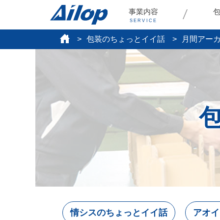
事業内容
SERVICE
包装のちょっとイイ話
月間アー
情シスのちょっとイイ話
アオイ