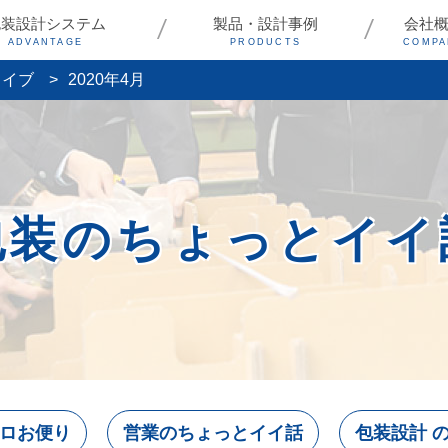
包装設計システム
製品・設計事例
会社
ADVANTAGE
PRODUCTS
COMPA
カイブ
2020年4月
包装のちょっとイイ
ロお便り
営業のちょっとイイ話
包装設計 