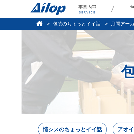
事業内容
SERVICE
包装のちょっとイイ話
月間アー
情シスのちょっとイイ話
アオイ