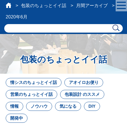
包装のちょっとイイ話
月間アーカイブ
2020年6月
包装のちょっとイイ話
情シスのちょっとイイ話
アオイロお便り
営業のちょっとイイ話
包装設計 のススメ
情報
ノウハウ
気になる
DIY
開発中