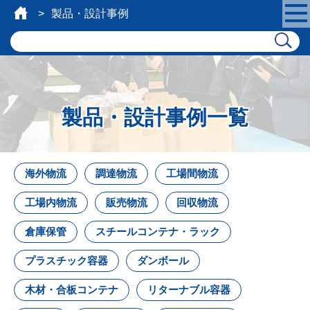
製品・設計事例
製品・設計事例一覧
海外物流
調達物流
工場間物流
工場内物流
販売物流
回収物流
倉庫保管
スチールコンテナ・ラック
プラスチック容器
ダンボール
木材・合板コンテナ
リターナブル容器