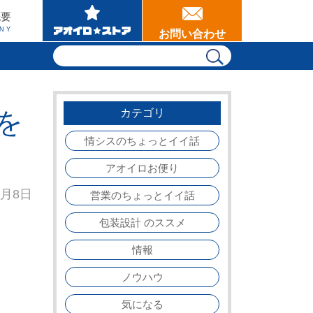
概要
NY
お問い合わせ
を
カテゴリ
情シスのちょっとイイ話
アオイロお便り
5月8日
営業のちょっとイイ話
包装設計 のススメ
情報
ノウハウ
気になる