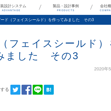
包装設計システム
製品・設計事例
会社
ADVANTAGE
PRODUCTS
COMPA
ガード（フェイスシールド）を作ってみました その3
（フェイスシールド）
みました その3
2020年
アする