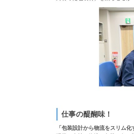
仕事の醍醐味！
「包装設計から物流をスリム化