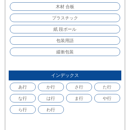
木材 合板
プラスチック
紙 段ボール
包装用語
緩衝包装
インデックス
あ行
か行
さ行
た行
な行
は行
ま行
や行
ら行
わ行