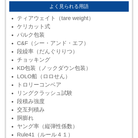
よく見られる用語
ティアウェイト（tare weight）
ケリカット式
バルク包装
C&F（シー・アンド・エフ）
段繰率（だんぐりりつ）
チョッキング
KD包装（ノックダウン包装）
LOLO船（ロロせん）
トロリーコンベア
リングクラッシュ試験
段積み強度
交互列積み
胴膨れ
ヤング率（縦弾性係数）
Rule41（ルール４１）