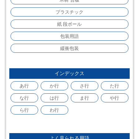
プラスチック
紙 段ボール
包装用語
緩衝包装
インデックス
あ行
か行
さ行
た行
な行
は行
ま行
や行
ら行
わ行
よく見られる用語