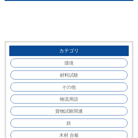
カテゴリ
環境
材料試験
その他
物流用語
貨物試験関連
鉄
木材 合板