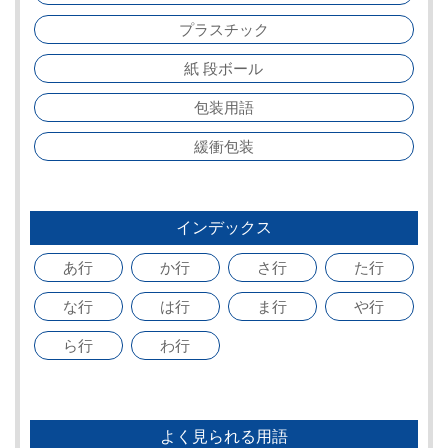
プラスチック
紙 段ボール
包装用語
緩衝包装
インデックス
あ行
か行
さ行
た行
な行
は行
ま行
や行
ら行
わ行
よく見られる用語