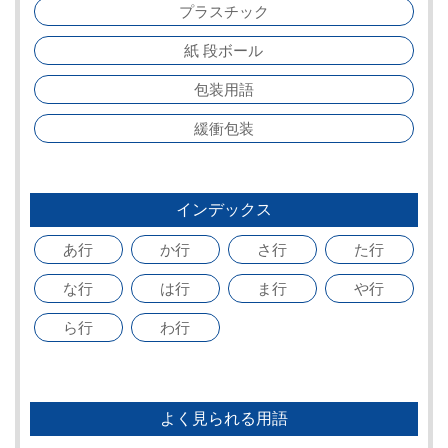
プラスチック
紙 段ボール
包装用語
緩衝包装
インデックス
あ行
か行
さ行
た行
な行
は行
ま行
や行
ら行
わ行
よく見られる用語