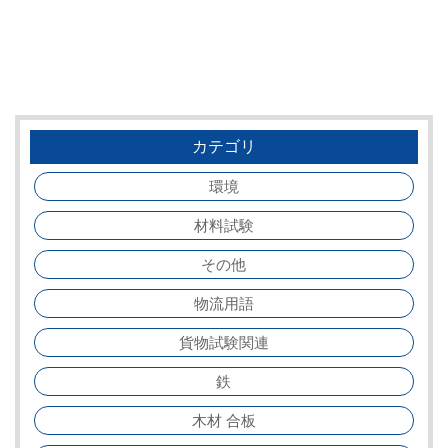
カテゴリ
環境
材料試験
その他
物流用語
貨物試験関連
鉄
木材 合板