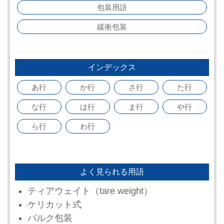
包装用語
緩衝包装
インデックス
あ行
か行
さ行
た行
な行
は行
ま行
や行
ら行
わ行
よく見られる用語
ティアウェイト（tare weight）
ケリカット式
バルク包装