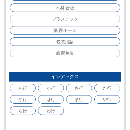
木材 合板
プラスチック
紙 段ボール
包装用語
緩衝包装
インデックス
あ行
か行
さ行
た行
な行
は行
ま行
や行
ら行
わ行