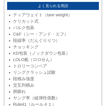
よく見られる用語
ティアウェイト（tare weight）
ケリカット式
バルク包装
C&F（シー・アンド・エフ）
段繰率（だんぐりりつ）
チョッキング
KD包装（ノックダウン包装）
LOLO船（ロロせん）
トロリーコンベア
リングクラッシュ試験
段積み強度
交互列積み
胴膨れ
ヤング率（縦弾性係数）
Rule41（ルール４１）