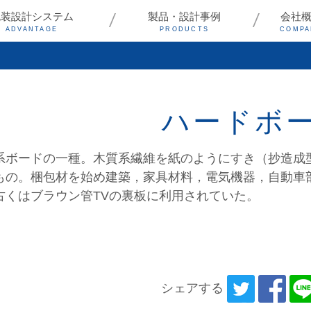
包装設計システム
製品・設計事例
会社
ADVANTAGE
PRODUCTS
COMPA
ハードボ
系ボードの一種。木質系繊維を紙のようにすき（抄造成
もの。梱包材を始め建築，家具材料，電気機器，自動車
古くはブラウン管TVの裏板に利用されていた。
シェアする