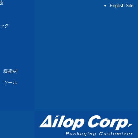
流
English Site
ック
緩衝材
 ツール