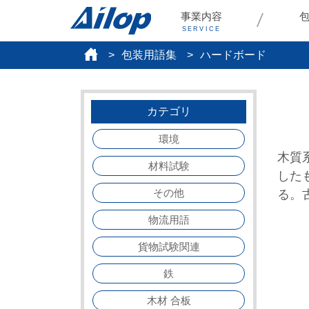
事業内容
SERVICE
包装用語集
ハードボード
カテゴリ
環境
木質
材料試験
した
その他
る。
物流用語
貨物試験関連
鉄
木材 合板