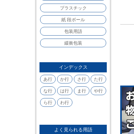
プラスチック
紙 段ボール
包装用語
緩衝包装
インデックス
あ行
か行
さ行
た行
な行
は行
ま行
や行
ら行
わ行
よく見られる用語