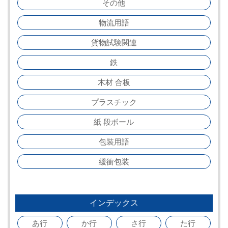
その他
物流用語
貨物試験関連
鉄
木材 合板
プラスチック
紙 段ボール
包装用語
緩衝包装
インデックス
あ行
か行
さ行
た行