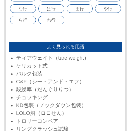
な行
は行
ま行
や行
ら行
わ行
よく見られる用語
ティアウェイト（tare weight）
ケリカット式
バルク包装
C&F（シー・アンド・エフ）
段繰率（だんぐりりつ）
チョッキング
KD包装（ノックダウン包装）
LOLO船（ロロせん）
トロリーコンベア
リングクラッシュ試験