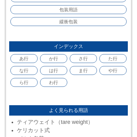
包装用語
緩衝包装
インデックス
あ行
か行
さ行
た行
な行
は行
ま行
や行
ら行
わ行
よく見られる用語
ティアウェイト（tare weight）
ケリカット式