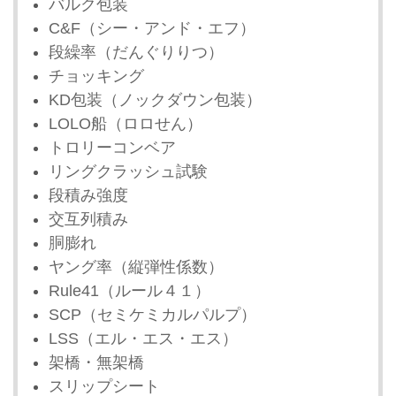
バルク包装
C&F（シー・アンド・エフ）
段繰率（だんぐりりつ）
チョッキング
KD包装（ノックダウン包装）
LOLO船（ロロせん）
トロリーコンベア
リングクラッシュ試験
段積み強度
交互列積み
胴膨れ
ヤング率（縦弾性係数）
Rule41（ルール４１）
SCP（セミケミカルパルプ）
LSS（エル・エス・エス）
架橋・無架橋
スリップシート