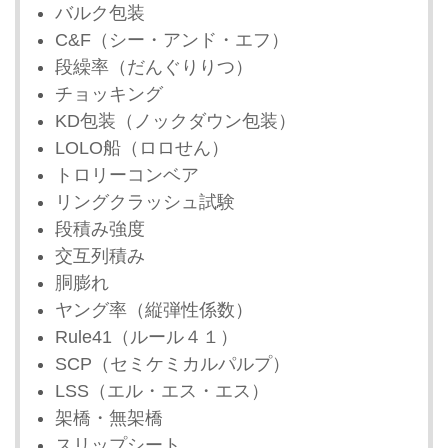
バルク包装
C&F（シー・アンド・エフ）
段繰率（だんぐりりつ）
チョッキング
KD包装（ノックダウン包装）
LOLO船（ロロせん）
トロリーコンベア
リングクラッシュ試験
段積み強度
交互列積み
胴膨れ
ヤング率（縦弾性係数）
Rule41（ルール４１）
SCP（セミケミカルパルプ）
LSS（エル・エス・エス）
架橋・無架橋
スリップシート