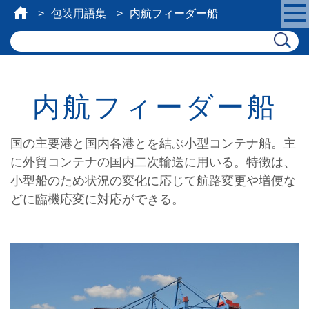
包装用語集
内航フィーダー船
内航フィーダー船
国の主要港と国内各港とを結ぶ小型コンテナ船。主
に外貿コンテナの国内二次輸送に用いる。特徴は、
小型船のため状況の変化に応じて航路変更や増便な
どに臨機応変に対応ができる。