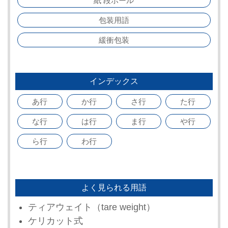
紙 段ボール
包装用語
緩衝包装
インデックス
あ行
か行
さ行
た行
な行
は行
ま行
や行
ら行
わ行
よく見られる用語
ティアウェイト（tare weight）
ケリカット式