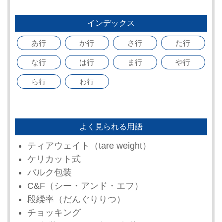
インデックス
あ行
か行
さ行
た行
な行
は行
ま行
や行
ら行
わ行
よく見られる用語
ティアウェイト（tare weight）
ケリカット式
バルク包装
C&F（シー・アンド・エフ）
段繰率（だんぐりりつ）
チョッキング