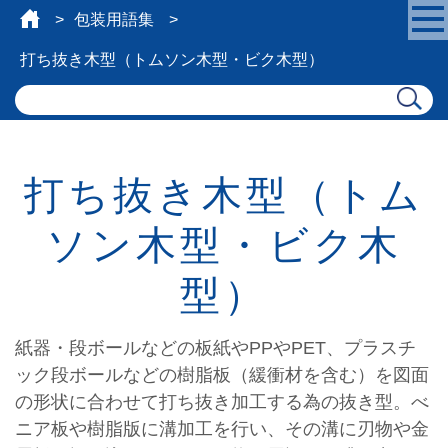
包装用語集
打ち抜き木型（トムソン木型・ビク木型）
打ち抜き木型（トム
ソン木型・ビク木
型）
紙器・段ボールなどの板紙やPPやPET、プラスチ
ック段ボールなどの樹脂板（緩衝材を含む）を図面
の形状に合わせて打ち抜き加工する為の抜き型。べ
ニア板や樹脂版に溝加工を行い、その溝に刃物や金