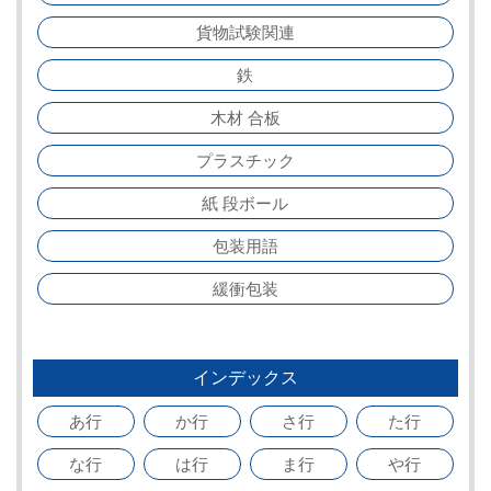
貨物試験関連
鉄
木材 合板
プラスチック
紙 段ボール
包装用語
緩衝包装
インデックス
あ行
か行
さ行
た行
な行
は行
ま行
や行