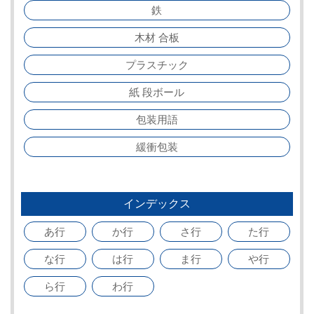
鉄
木材 合板
プラスチック
紙 段ボール
包装用語
緩衝包装
インデックス
あ行
か行
さ行
た行
な行
は行
ま行
や行
ら行
わ行