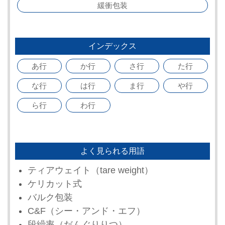
緩衝包装
インデックス
あ行
か行
さ行
た行
な行
は行
ま行
や行
ら行
わ行
よく見られる用語
ティアウェイト（tare weight）
ケリカット式
バルク包装
C&F（シー・アンド・エフ）
段繰率（だんぐりりつ）