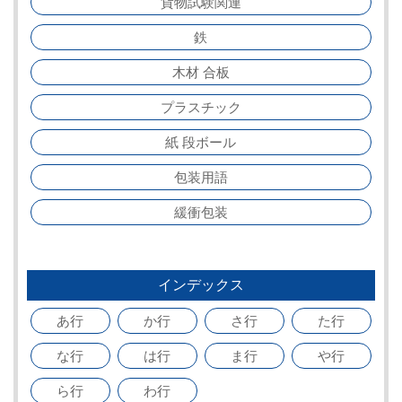
貨物試験関連
鉄
木材 合板
プラスチック
紙 段ボール
包装用語
緩衝包装
インデックス
あ行
か行
さ行
た行
な行
は行
ま行
や行
ら行
わ行