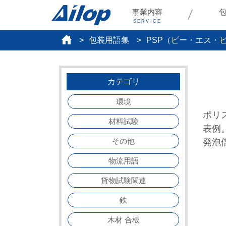
事業内容
SERVICE
包装用語集
PSP（ピー・エス・
カテゴリ
環境
ポリ
材料試験
表例
その他
発泡
物流用語
貨物試験関連
鉄
木材 合板