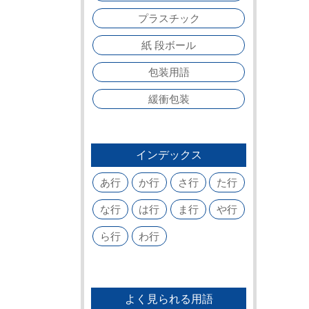
プラスチック
紙 段ボール
包装用語
緩衝包装
インデックス
あ行
か行
さ行
た行
な行
は行
ま行
や行
ら行
わ行
よく見られる用語