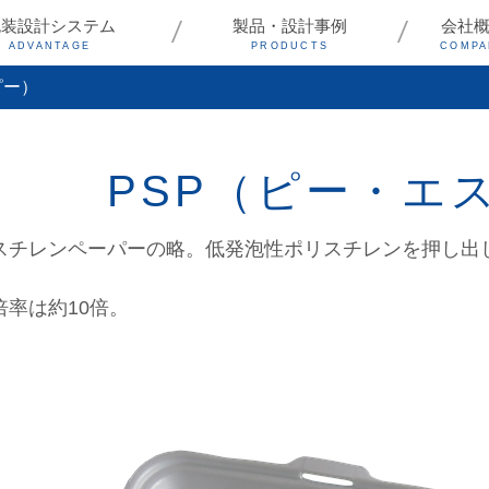
包装設計システム
製品・設計事例
会社
ADVANTAGE
PRODUCTS
COMPA
ピー）
PSP（ピー・エ
スチレンペーパーの略。低発泡性ポリスチレンを押し出
。
倍率は約10倍。