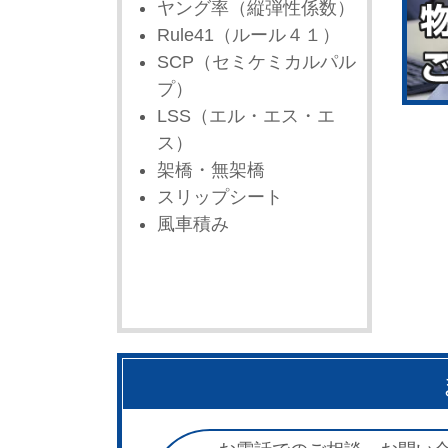
ヤング率（縦弾性係数）
Rule41（ルール４１）
SCP（セミケミカルパル
プ）
LSS（エル・エス・エ
ス）
架橋・無架橋
スリップシート
風車積み