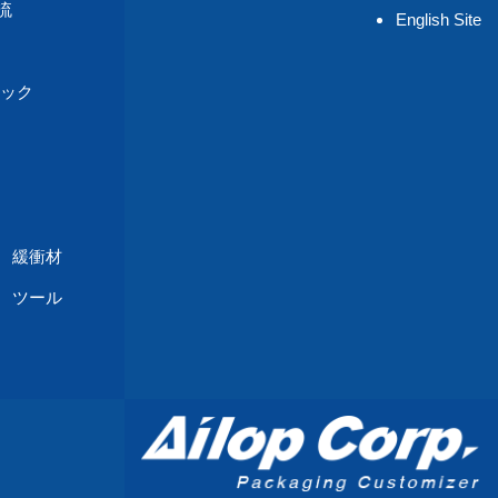
流
English Site
ック
緩衝材
 ツール