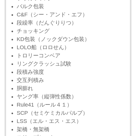
バルク包装
C&F（シー・アンド・エフ）
段繰率（だんぐりりつ）
チョッキング
KD包装（ノックダウン包装）
LOLO船（ロロせん）
トロリーコンベア
リングクラッシュ試験
段積み強度
交互列積み
胴膨れ
ヤング率（縦弾性係数）
Rule41（ルール４１）
SCP（セミケミカルパルプ）
LSS（エル・エス・エス）
架橋・無架橋