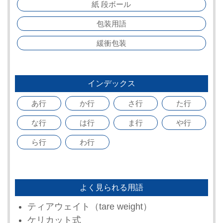
紙 段ボール
包装用語
緩衝包装
インデックス
あ行
か行
さ行
た行
な行
は行
ま行
や行
ら行
わ行
よく見られる用語
ティアウェイト（tare weight）
ケリカット式