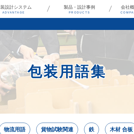
包装設計システム
製品・設計事例
会社
ADVANTAGE
PRODUCTS
COMPA
包装用語集
物流用語
貨物試験関連
鉄
木材 合板