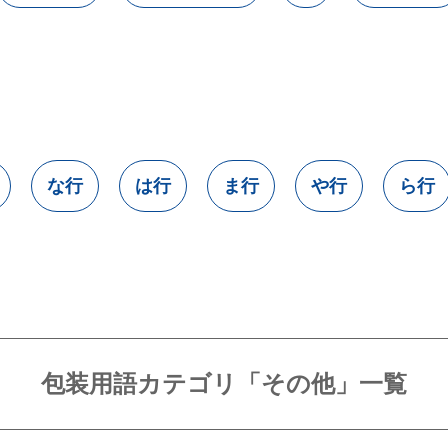
な行
は行
ま行
や行
ら行
包装用語カテゴリ「その他」一覧