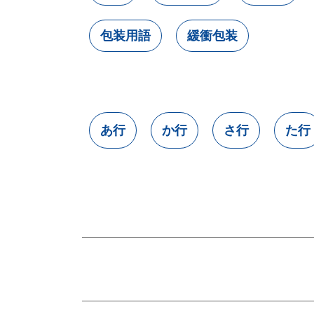
包装用語
緩衝包装
あ行
か行
さ行
た行