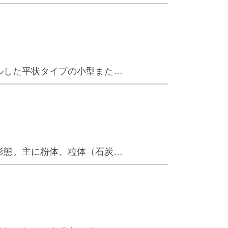
ルした平状タイプの小型また…
形態。主に粉体、粒体（石炭…