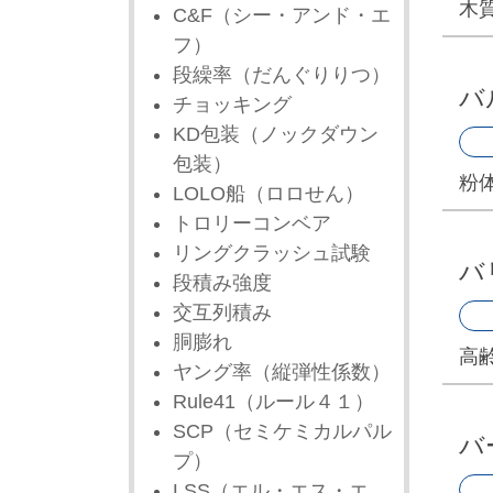
木
C&F（シー・アンド・エ
フ）
段繰率（だんぐりりつ）
バ
チョッキング
KD包装（ノックダウン
包装）
粉
LOLO船（ロロせん）
トロリーコンベア
リングクラッシュ試験
バ
段積み強度
交互列積み
胴膨れ
高
ヤング率（縦弾性係数）
Rule41（ルール４１）
SCP（セミケミカルパル
バ
プ）
LSS（エル・エス・エ