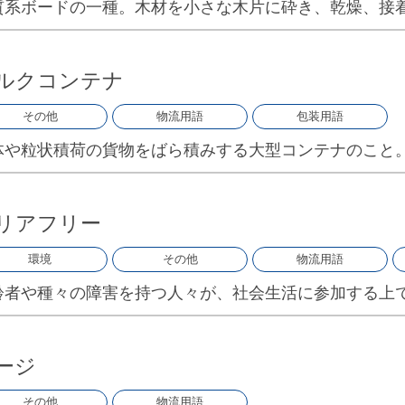
質系ボードの一種。木材を小さな木片に砕き、乾燥、接
ルクコンテナ
その他
物流用語
包装用語
体や粒状積荷の貨物をばら積みする大型コンテナのこと
リアフリー
環境
その他
物流用語
齢者や種々の障害を持つ人々が、社会生活に参加する上
ージ
その他
物流用語