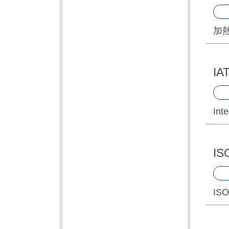
加
I
Int
I
I