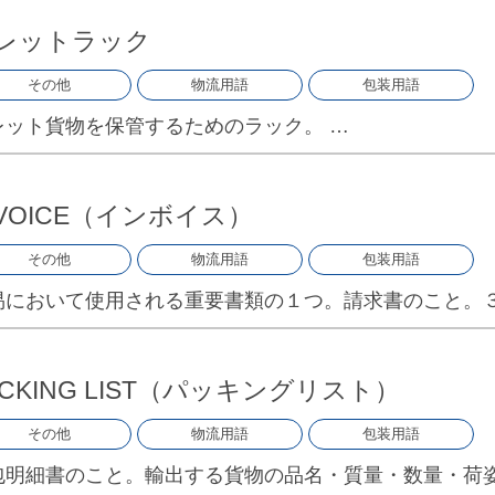
レットラック
その他
物流用語
包装用語
レット貨物を保管するためのラック。 …
NVOICE（インボイス）
その他
物流用語
包装用語
易において使用される重要書類の１つ。請求書のこと。３
ACKING LIST（パッキングリスト）
その他
物流用語
包装用語
包明細書のこと。輸出する貨物の品名・質量・数量・荷