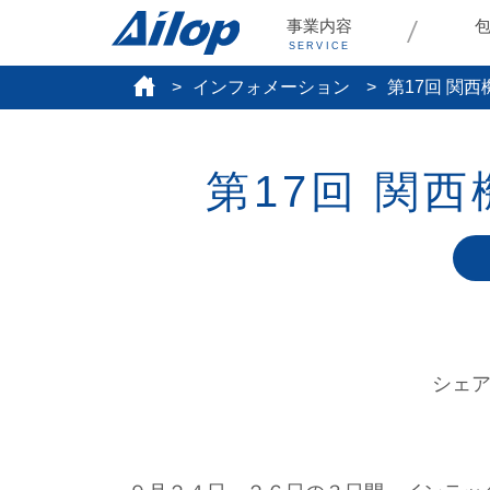
事業内容
SERVICE
インフォメーション
第17回 関
第17回 関
シェ