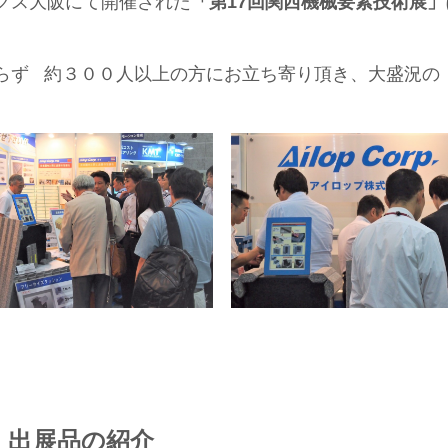
クス大阪にて開催された
「第17回関西機械要素技術展」
らず 約３００人以上の方にお立ち寄り頂き、大盛況の 
出展品の紹介