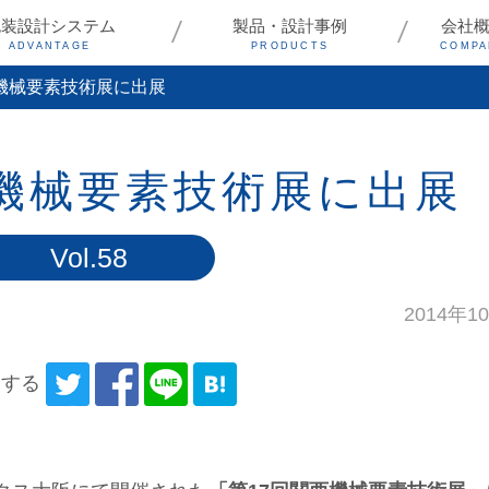
包装設計システム
製品・設計事例
会社
ADVANTAGE
PRODUCTS
COMPA
西機械要素技術展に出展
西機械要素技術展に出展
Vol.58
2014年1
アする