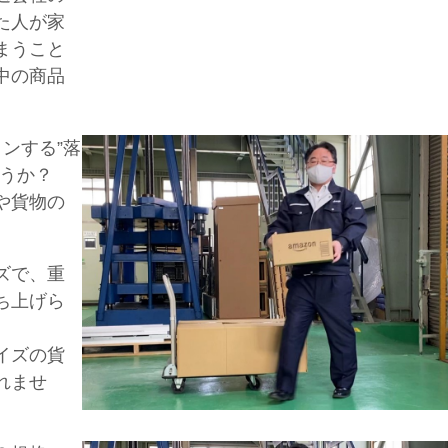
た人が家
まうこと
中の商品
ンする”落
ょうか？
や貨物の
ズで、重
持ち上げら
イズの貨
れませ