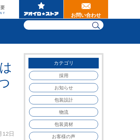
概要
NY
お問い合わせ
さは
カテゴリ
採用
つ
お知らせ
包装設計
物流
包装資材
月12日
お客様の声