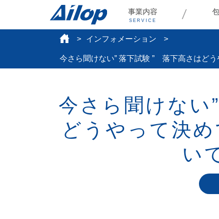
事業内容
SERVICE
インフォメーション
今さら聞けない” 落下試験 ” 落下高さは
今さら聞けない”
どうやって決め
い