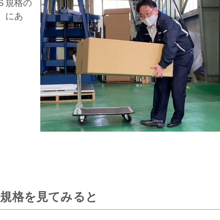
Ｓ規格の
）にあ
IS規格を見てみると