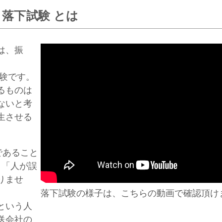
落下試験 とは
は、振
試験です。
るものは
ないと考
生させる
であること
り「人が誤
りませ
落下試験の様子は、こちらの動画で確認頂け
という人
送会社の