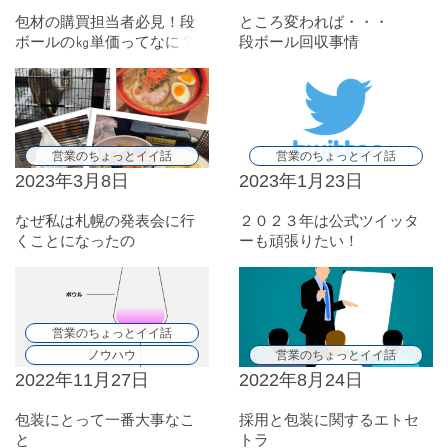
包材の購買担当者必見！段
ところ変われば・・・
ボールの㎏単価ってなに？
段ボール回収事情
営業のちょっとイイ話
営業のちょっとイイ話
2023年3月8日
2023年1月23日
なぜ私は札幌の発表会に行
２０２３年は公式ツイッタ
くことになったの
ーも頑張りたい！
か・・・ （最後に札幌ぐ
るめレポートあります）
営業のちょっとイイ話
ノウハウ
営業のちょっとイイ話
2022年11月27日
2022年8月24日
包装にとって一番大事なこ
採用と包装に関するエトセ
と
トラ