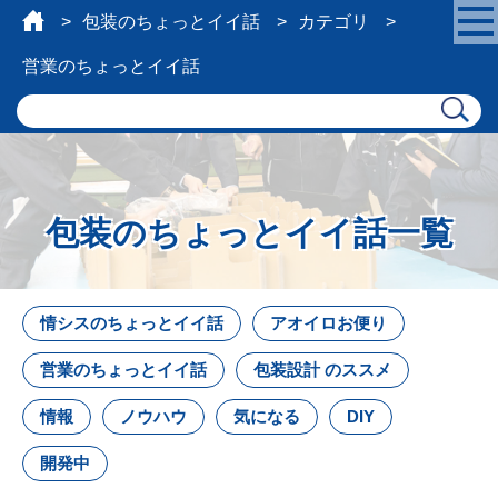
包装のちょっとイイ話
カテゴリ
営業のちょっとイイ話
包装のちょっとイイ話一覧
情シスのちょっとイイ話
アオイロお便り
営業のちょっとイイ話
包装設計 のススメ
情報
ノウハウ
気になる
DIY
開発中