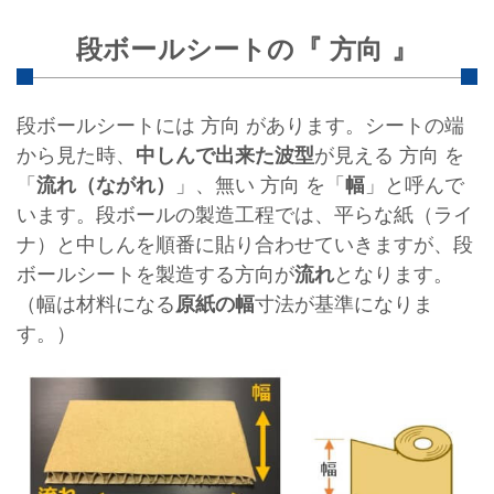
段ボールシートの『 方向 』
段ボールシートには 方向 があります。シートの端
から見た時、
中しんで出来た波型
が見える 方向 を
「
流れ（ながれ）
」、無い 方向 を「
幅
」と呼んで
います。段ボールの製造工程では、平らな紙（ライ
ナ）と中しんを順番に貼り合わせていきますが、段
ボールシートを製造する方向が
流れ
となります。
（幅は材料になる
原紙の幅
寸法が基準になりま
す。）