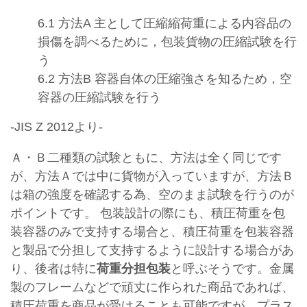
6.1 方法A 主として圧縮縮荷重による内容品の
損傷を調べるために，包装貨物の圧縮試験を行
う
6.2 方法B 容器自体の圧縮強さを知るため，空
容器の圧縮試験を行う
-JIS Z 2012より-
Ａ・Ｂ二種類の試験ともに、方法は全く同じです
が、方法Ａでは中に貨物が入っていますが、方法Ｂ
は箱の強度を確認する為、空のまま試験を行うのが
ポイントです。 包装設計の際にも、積圧荷重を包
装容器のみで支持する場合と、積圧荷重を包装容器
と製品で分担して支持するように設計する場合があ
り、後者は特に
荷重分担包装
と呼ぶそうです。金属
製のフレームなどで頑丈に作られた商品であれば、
積圧荷重を商品が受けることも可能ですが、プラス