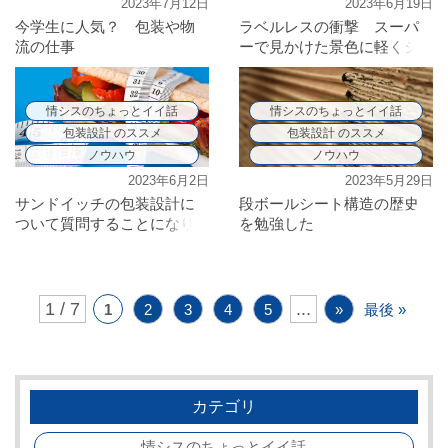
2023年7月12日
2023年6月19日
今学生に人気？ 包装や物
ラベルレスの衝撃 スーパ
流の仕事
ーで見かけた景色に軽くシ
ョックを受けました
情シスのちょっとイイ話
情シスのちょっとイイ話
包装設計 のススメ
包装設計 のススメ
ノウハウ
ノウハウ
2023年6月2日
2023年5月29日
サンドイッチの包装設計に
段ボールシート構造の歴史
ついて質問することになり
を勉強した
ました
1 / 7
...
1
2
3
4
5
»
最後 »
カテゴリ
情シスのちょっとイイ話