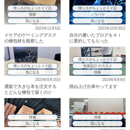
情シスのちょっとイイ話
情シスのちょっとイイ話
情報
ノウハウ
気になる
気になる
2023年12月5日
2023年10月30日
イケアのゲーミングデスク
自分の書いたブログをＡＩ
の梱包材を観察した
に要約してもらった
ら・・・？
情シスのちょっとイイ話
情シスのちょっとイイ話
包装設計 のススメ
気になる
情報
2023年9月15日
2023年8月9日
通販で大きな本を注文する
跳ね上げ台車やってます
とどんな梱包で届くのか？
情報
情報
気になる
気になる