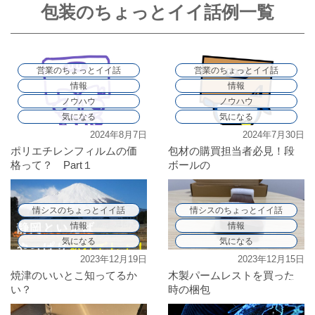
包装のちょっとイイ話例一覧
営業のちょっとイイ話
営業のちょっとイイ話
情報
情報
ノウハウ
ノウハウ
気になる
気になる
2024年8月7日
2024年7月30日
ポリエチレンフィルムの価
包材の購買担当者必見！段
格って？ Part１
ボールの
㎏単価ってなに？Part2
情シスのちょっとイイ話
情シスのちょっとイイ話
情報
情報
気になる
気になる
2023年12月19日
2023年12月15日
焼津のいいとこ知ってるか
木製パームレストを買った
い？
時の梱包